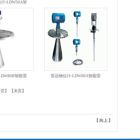
计-LDW50A智
LDW80B智能雷
雷达物位计-LDW80A智能雷
一页
】 【
末页
】
【
向上
】