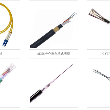
线
ADSS全介质自承式光缆
GYT