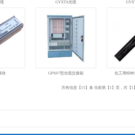
光缆
GYXTA光缆
GY
模块
GPX97型光缆交接箱
化工用特种光
共有信息【15】条 当前第【1】页，共【1